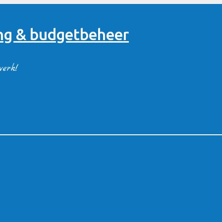
ng & budgetbeheer
werk!