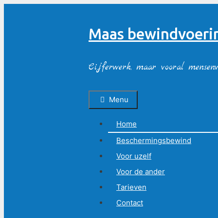
Ga
naar
de
Maas bewindvoeri
inhoud
Cijferwerk, maar vooral mensen
Menu
Home
Beschermingsbewind
Voor uzelf
Voor de ander
Tarieven
Contact